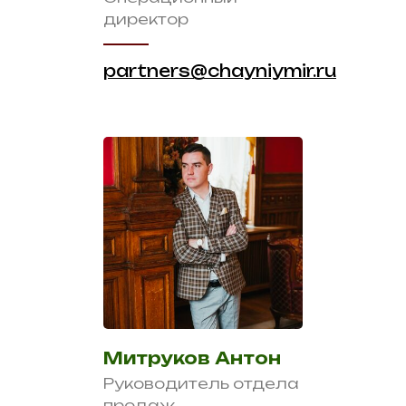
директор
partners@chayniymir.ru
Митруков Антон
Руководитель отдела
продаж