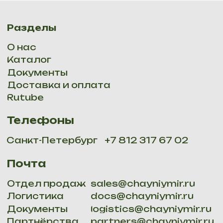
ОГРНИП 316784700277013, СПБ, наб. Обводного канала
134, к 231,
Email:
site@chainiymir.ru
. Все права защищены 2025
Политика конфидициальности
Мы доставляем: