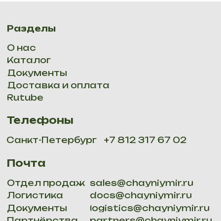
ОГРНИП 316784700277013, СПБ, наб. Обводного канала
134, к 231,
Email:
site@chainiymir.ru
. Все права защищены 2025
Политика конфидициальности
Мы доставляем: