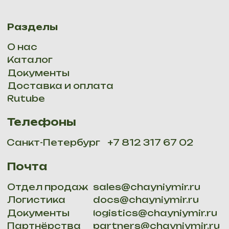
Отдел продаж
sales@chayniymir.ru
Логистика
docs@chayniymir.ru
Документы
logistics@chayniymir.ru
Партнёрства
partners@chayniymir.ru
Офис
manager@chainiymir.ru
Мы принимаем:
ОГРНИП 316784700277013, СПБ, наб. Обводного канала
134, к 231,
Email:
site@chainiymir.ru
. Все права защищены 2025
Политика конфидициальности
Мы доставляем: