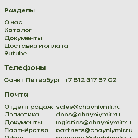
Логистика
docs@chayniymir.ru
Документы
logistics@chayniymir.ru
Партнёрства
partners@chayniymir.ru
Офис
manager@chainiymir.ru
Мы принимаем:
ОГРНИП 316784700277013, СПБ, наб. Обводного канала
134, к 231,
Email:
site@chainiymir.ru
. Все права защищены 2025
Политика конфидициальности
Мы доставляем: