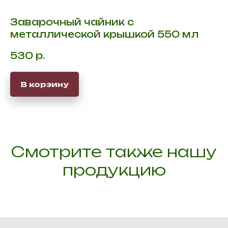
Заварочный чайник с
металлической крышкой 550 мл
530
р.
В корзину
Разделы
О нас
Каталог
Документы
Смотрите также нашу
Доставка и оплата
Rutube
продукцию
Телефоны
Санкт-Петербург
+7 812 317 67 02
Почта
Отдел продаж
sales@chayniymir.ru