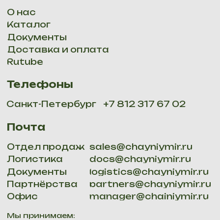
Партнёрства
partners@chayniymir.ru
Офис
manager@chainiymir.ru
Мы принимаем:
ОГРНИП 316784700277013, СПБ, наб. Обводного канала
134, к 231,
Email:
site@chainiymir.ru
. Все права защищены 2025
Политика конфидициальности
Мы доставляем: